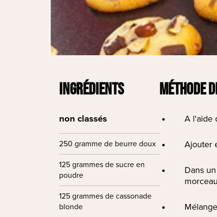
INGRÉDIENTS
MÉTHODE D
non classés
A l'aide
250 gramme de beurre doux
Ajouter e
125 grammes de sucre en
Dans un 
poudre
morceaux
125 grammes de cassonade
Mélanger
blonde