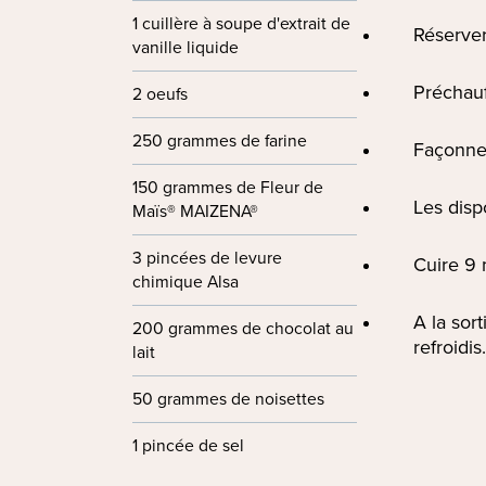
1 cuillère à soupe d'extrait de
Réserver
vanille liquide
Préchauf
2 oeufs
250 grammes de farine
Façonner
150 grammes de Fleur de
Les disp
Maïs® MAIZENA®
3 pincées de levure
Cuire 9 
chimique Alsa
A la sor
200 grammes de chocolat au
refroidis.
lait
50 grammes de noisettes
1 pincée de sel